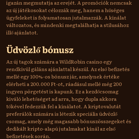
igazán megmutatja az erejét. A promóciók nemcsak
az új játékosokat célozzák meg, hanem a hűséges
ügyfeleket is folyamatosan jutalmazzák. A kínálat
változatos, és mindenki megtalálhatja a stílusához
illő ajánlatot.
Üdvözlő bónusz
Az új tagok számára a WildRobin casino egy
rendkívül gáláns ajánlattal készül. Az első befizetés
mellé egy 100%-os bónusz jár, amelynek értéke
elérheti a 200.000 Ft-ot, ráadásul mellé még 200
ingyen pörgetést is kapunk. Ez a kezdőcsomag
kiváló lehetőséget ad arra, hogy dupla akkora
tőkével fedezzük fel a kínálatot. A kriptovalutát
preferálók számára is létezik speciális üdvözlő
csomag, amely még magasabb bónuszösszegeket és
dedikált kripto-alapú jutalmakat kínál az első
befizetések során.