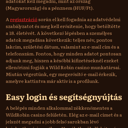
adatokat kell megadni, mint az ország
(Magyarország) és a pénznem (HUF/Ft).
A
regisztráció
során el kell fogadnia az adatvédelmi
szabályzatot és meg kell erősítenie, hogy betöltötte
a 18. életévét. A következő lépésben a személyes
adatok megadása következik: teljes név, pontos
lakcím, születési dátum, valamint az e-mail cím és a
telefonszám. Fontos, hogy minden adatot pontosan
adjunk meg, hiszen a későbbi kifizetéseknél ezeket
ellenőrizni fogják a Wild Robin casino munkatársai.
Miután végeztünk, egy megerősítő e-mail érkezik,
amelyre kattintva már aktív is a profilunk.
Easy login és segítségnyújtás
A belépés minden alkalommal zökkenőmentes a
WildRobin casino felületén. Elég az e-mail címet és a
jelszót megadni a jobb felső sarokban lévő