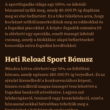
A sportfogadás világa egy 100%-os üdvözlő
bónusszal nyílik meg, amely 40.000 Ft-ig duplázza
meg az első befizetést. Ez a tőke tökéletes arra, hogy
kockázat nélkül ismerkedjünk meg az oddsokkal és
a fogadási piacokkal. A kripto-fogadók számára itt
is elérhető egy speciális, emelt összegű üdvözlő
csomag, amely a blokklánc alapú befizetéseket
honorálja extra fogadási kreditekkel.
Heti Reload Sport Bónusz
Minden héten elérhető egy 50%-os feltöltési
bónusz, amely egészen 240.000 Ft-ig terjedhet. Ez az
ajánlat kiemelkedő a konkurenciához képest,
hiszen rendkívül magas összeget tesz lehetővé a
fogadási bankroll növelésére. Legyen szó
labdarúgásról, teniszről vagy kosárlabdáról, ezzel a
bónusszal sokkal bátrabban tehetjük meg a
tippjeinket a hét bármely szakaszában.