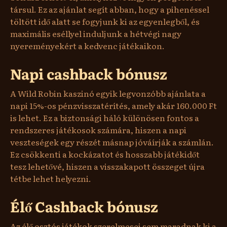
társul. Ez az ajánlat segít abban, hogy a pihenéssel
töltött idő alatt se fogyjunk ki az egyenlegből, és
maximális eséllyel induljunk a hétvégi nagy
nyereményekért a kedvenc játékaikon.
Napi cashback bónusz
A Wild Robin kaszinó egyik legvonzóbb ajánlata a
napi 15%-os pénzvisszatérítés, amely akár 160.000 Ft
is lehet. Ez a biztonsági háló különösen fontos a
rendszeres játékosok számára, hiszen a napi
veszteségek egy részét másnap jóváírják a számlán.
Ez csökkenti a kockázatot és hosszabb játékidőt
tesz lehetővé, hiszen a visszakapott összeget újra
tétbe lehet helyezni.
Élő Cashback bónusz
Az élő osztós játékok szerelmesei sem maradnak ki a