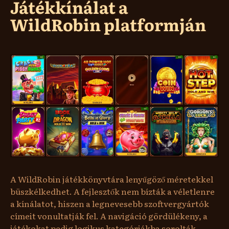
Játékkínálat a
WildRobin platformján
A WildRobin játékkönyvtára lenyűgöző méretekkel
büszkélkedhet. A fejlesztők nem bízták a véletlenre
a kínálatot, hiszen a legnevesebb szoftvergyártók
címeit vonultatják fel. A navigáció gördülékeny, a
játékokat pedig logikus kategóriákba sorolták,