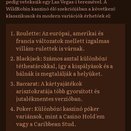
pedig vetekszik egy Las Vegas-i teremével. A
WildRobin kaszinó élő szekciójában a következő
klasszikusok és modern variációk érhetőek el:
Roulette: Az európai, amerikai és
francia változatok mellett izgalmas
villám-rulettek is várnak.
Blackjack: Számos asztal különböző
tétheatárokkal, így a kispályások és a
bálnák is megtalálják a helyüket.
Baccarat: A kártyajátékok
arisztokratája több gyorsított és
jutalékmentes verzióban.
Poker: Különböző kaszinó póker
variánsok, mint a Casino Hold'em
vagy a Caribbean Stud.